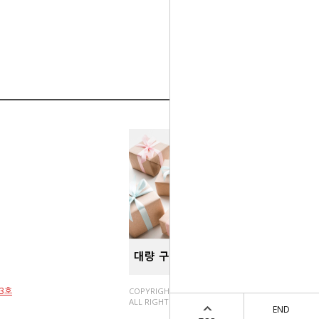
03호
COPYRIGHT(C).
ALL RIGHT RESERVED.
END