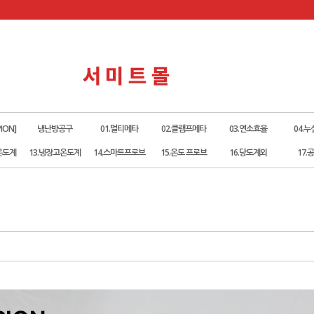
ION]
냉난방공구
01.멀티메타
02.클램프메타
03.연소효율
04.
온도계
13.냉장고온도계
14.스마트프로브
15.온도 프로브
16.당도계외
17.