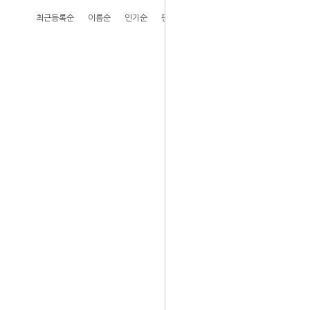
최근등록순
이름순
인기순
판매순
높은가격순
낮은가격순