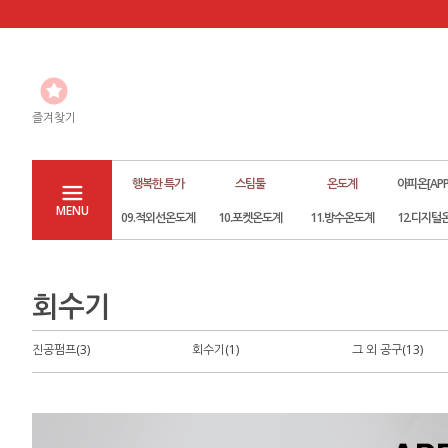
즐겨찾기
행복한 특가
스팀툴
온도계
아피온[APP
MENU
09.적외선온도계
10.포켓온도계
11.방수온도계
12.디지털
회수기
진공펌프(3)
회수기(1)
그 외 공구(13)