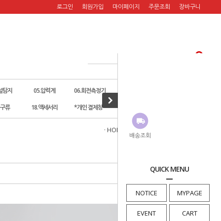
로그인
회원가입
마이페이지
주문조회
장바구니
누설탐지
05.압력계
06.회전측정기
07.풍속계
08.온습도계
공구류
18.액세서리
*개인 결제창*
· HOME
>
아피온[APPION]
>
회수기
배송조회
QUICK MENU
NOTICE
MYPAGE
EVENT
CART