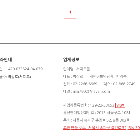
1
좌안내
업체정보
업
420-033824-04-039
업체명 : 서미트몰
대표 : 박장로
개인정보담당자 : 박정숙
금주: 박장로(서미트)
전화 : 02-2266-6669
팩스 : 02-868-2749
메일 : msi7902@naver.com
사업자등록번호 : 129-22-33653
VIEW
통신판매업신고번호 : 2013-서울구로-1081
주소 : 서울시 송파구 충민로 52, B동 303호
교환,반품 주소 : 서울시 송파구 충민로 52, B동 3