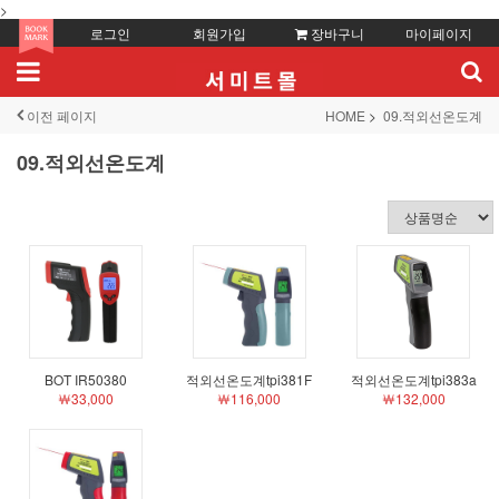
>
로그인
회원가입
장바구니
마이페이지
이전 페이지
HOME
09.적외선온도계
09.적외선온도계
BOT IR50380
적외선온도계tpi381F
적외선온도계tpi383a
￦33,000
￦116,000
￦132,000