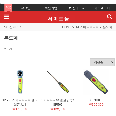
>
로그인
회원가입
장바구니
마이페이지
이전 페이지
HOME
14.스마트프로브
온도계
온도계
온도계
SP555 스마트프로브 벤타
스마트프로브 열선풍속계
SP1000
입풍속계
SP565
￦300,300
￦121,000
￦165,000