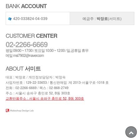
BANK
ACCOUNT
420-033824-04-039
예금주 :
박장로
(서미트)
CUSTOMER
CENTER
02-2266-6669
평일 09:00 ~ 17:00 / 토요일 10:00 ~ 12:00 / 일,공휴일 휴무
메일 msi7902@naver.com
ABOUT
서미트
대표 : 박장로 / 개인정보담당자 : 박정숙
사업자번호 : 129-22-33653 / 통신판매업 :제 2013-서울구로-1018 호
전화 :
02-2266-6669
/ 팩스 : 02-868-2749
주소 : 서울시 송파구 충민로 52, B동 303호
교환반품주소 : 서울시 송파구 충민로 52, B동 303호