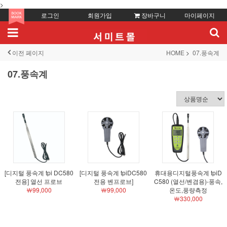
>
로그인
회원가입
장바구니
마이페이지
이전 페이지
HOME
07.풍속계
07.풍속계
[디지털 풍속계 tpi DC580
[디지털 풍속계 tpiDC580
휴대용디지털풍속계 tpiD
전용] 열선 프로브
전용 벤프로브]
C580 (열선/벤겸용)-풍속,
￦99,000
￦99,000
온도,풍량측정
￦330,000