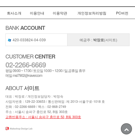
회사소개
이용안내
이용약관
개인정보처리방침
PC버전
BANK
ACCOUNT
420-033824-04-039
예금주 :
박장로
(서미트)
CUSTOMER
CENTER
02-2266-6669
평일 09:00 ~ 17:00 / 토요일 10:00 ~ 12:00 / 일,공휴일 휴무
메일 msi7902@naver.com
ABOUT
서미트
대표 : 박장로 / 개인정보담당자 : 박정숙
사업자번호 : 129-22-33653 / 통신판매업 :제 2013-서울구로-1018 호
전화 :
02-2266-6669
/ 팩스 : 02-868-2749
주소 : 서울시 송파구 충민로 52, B동 303호
교환반품주소 : 서울시 송파구 충민로 52, B동 303호