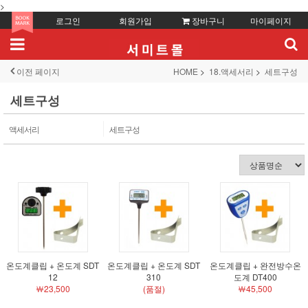
>
로그인
회원가입
장바구니
마이페이지
이전 페이지
HOME
18.액세서리
세트구성
세트구성
액세서리
세트구성
온도계클립 + 온도계 SDT
온도계클립 + 온도계 SDT
온도계클립 + 완전방수온
12
310
도계 DT400
￦23,500
(품절)
￦45,500