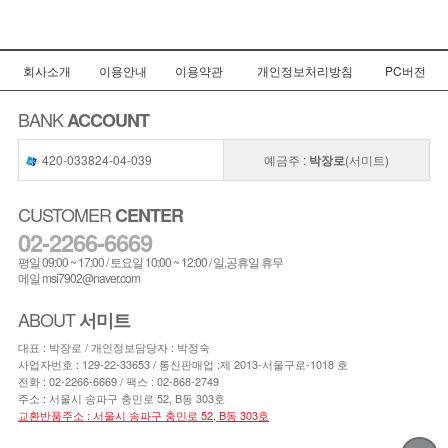
회사소개
이용안내
이용약관
개인정보처리방침
PC버전
BANK
ACCOUNT
420-033824-04-039
예금주 :
박장로
(서미트)
CUSTOMER
CENTER
02-2266-6669
평일 09:00 ~ 17:00 / 토요일 10:00 ~ 12:00 / 일,공휴일 휴무
메일 msi7902@naver.com
ABOUT
서미트
대표 : 박장로 / 개인정보담당자 : 박정숙
사업자번호 : 129-22-33653 / 통신판매업 :제 2013-서울구로-1018 호
전화 :
02-2266-6669
/ 팩스 : 02-868-2749
주소 : 서울시 송파구 충민로 52, B동 303호
교환반품주소 : 서울시 송파구 충민로 52, B동 303호